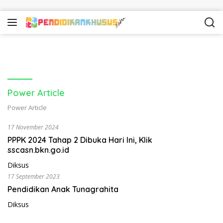
Skip to content
Power Article
Power Article
17 November 2024
PPPK 2024 Tahap 2 Dibuka Hari Ini, Klik
sscasn.bkn.go.id
Diksus
17 September 2023
Pendidikan Anak Tunagrahita
Diksus