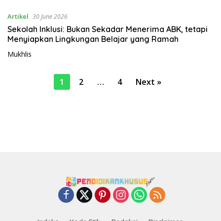
Artikel
30 June 2026
Sekolah Inklusi: Bukan Sekadar Menerima ABK, tetapi
Menyiapkan Lingkungan Belajar yang Ramah
Mukhlis
P
1
2
…
4
Next »
o
s
t
s
p
a
g
i
n
a