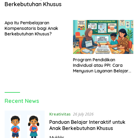
Berkebutuhan Khusus
Apa Itu Pembelajaran
Kompensatoris bagi Anak
Berkebutuhan Khusus?
Program Pendidikan
Individual atau PPI: Cara
Menyusun Layanan Belajar
untuk ABK
p
Recent News
e
n
Kreativitas
26 July 2026
d
Panduan Belajar Interaktif untuk
i
Anak Berkebutuhan Khusus
d
Mukhlis