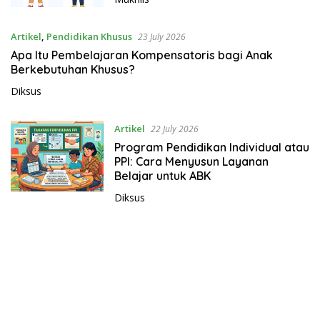
i
k
a
Artikel
,
Pendidikan Khusus
23 July 2026
n
Apa Itu Pembelajaran Kompensatoris bagi Anak
k
Berkebutuhan Khusus?
h
Diksus
u
s
Artikel
22 July 2026
u
Program Pendidikan Individual atau
s
PPI: Cara Menyusun Layanan
.
Belajar untuk ABK
c
Diksus
o
m